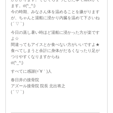
ます。σ(^_^;)
今の時期、みなさん体を温めることを嫌がります
が、ちゃんと湯船に浸かり内臓を温めて下さいね
( ´ ▽ ` )
今日の蒸し暑い時ほど湯船に浸かった方が楽です
よ☆
間違ってもアイスとか食べない方がいいですよ★
食べてしまうと余計に身体がだるくなったり足が
つりやすくなりますからね
σ(^_^;)
すべてに感謝(=´∀｀)人
春日井の接骨院
アズール接骨院 院長 北出将之
( ´ ▽ ` )